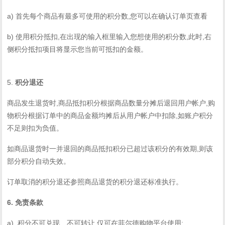
a)
,
首先每个商品有最多可使用的积分数
您可以在确认订单页查看
b)
,
,
,
使用积分抵扣
在出现的输入框里输入您想使用的积分数
此时
右
侧积分抵扣项目将显示您当前可抵扣的金额。
5.
积分退还
,
,
商品发生退货时
商品抵扣积分根据商品数量分摊后退回用户帐户
购
,
物积分根据订单中的商品金额均摊后从用户帐户中扣除
如账户积分
不足则扣为负值。
,
如商品退货时一并退回的商品抵扣积分已超过该积分的有效期
则该
部分积分自动失效。
订单取消的积分退还参照商品退货的积分退还标准执行。
6.
免责条款
a)
,
;
积分不可兑现、不可转让
仅可在菲尔德购物平台使用