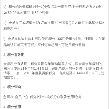
d)
(
,
),
积分的数值精确到个位
小数点后全部舍弃
不进行四舍五入
例
:89.99
,
89
;
如
元的商品
返
个积分
e)
(
“
”)
会员在完成该笔交易
订单状态为
已签收
后才能得到此笔交易的
相应积分；
f)
,100
1
会员在购物付款时可以使用积分
积分抵扣
元。使用时，在商
品确认订单页见可抵扣应付订单总额的可使用积分数值；
2.
积分有效期
会员积分有效期：积分采用每年滚动清零方式，即会员当年得到的
1
1
积分可使用到下年的
月
５
日，逾期未使用的积分将于到期后自动
2013
2014
1
1
清零。（如：
年度获得的积分，有效期至
年
月
５
日，过
期清零）。
3.
积分查询
“
”
您可在
会员中心
积分板块查询积分获取及使用明细
4.
积分使用