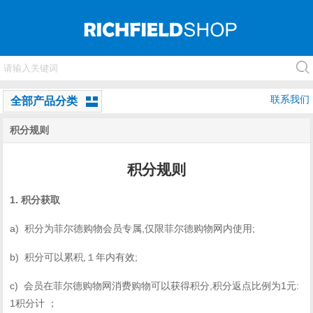
联系我们
全部产品分类
积分规则
积分规则
1.
积分获取
a)
,
;
积分为菲尔德购物会员专属
仅限菲尔德购物网内使用
b)
;
积分可以累积
,
１
年内有效
c)
,
1
:
会员在菲尔德购物网消费购物可以获得积分
积分返点比例为
元
1
积分计
；